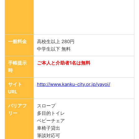
一般料金
高校生以上 280円
中学生以下 無料
手帳提示
ご本人と介助者1名は無料
時
サイト
http://www.kanku-city.or.jp/yayoi/
URL
バリアフ
スロープ
リー
多目的トイレ
ベビーチェア
車椅子貸出
筆談対応可