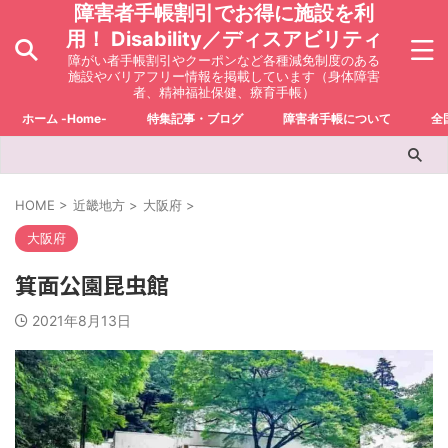
障害者手帳割引でお得に施設を利
用！ Disability／ディスアビリティ
障がい者手帳割引やクーポンなど各種減免制度のある
施設やバリアフリー情報を掲載しています（身体障害
者、精神福祉保健、療育手帳）
ホーム -Home-
特集記事・ブログ
障害者手帳について
全
HOME
>
近畿地方
>
大阪府
>
大阪府
箕面公園昆虫館
2021年8月13日