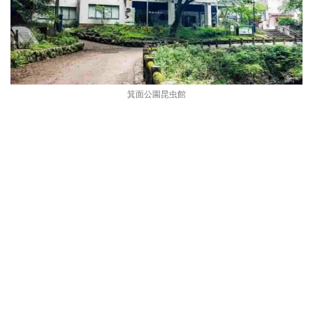
箕面公園昆虫館