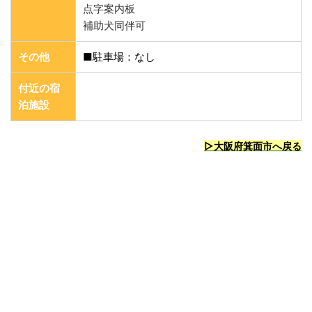
点字案内板
補助犬同伴可
その他
■駐車場：なし
付近の宿
泊施設
▷大阪府箕面市
へ戻る