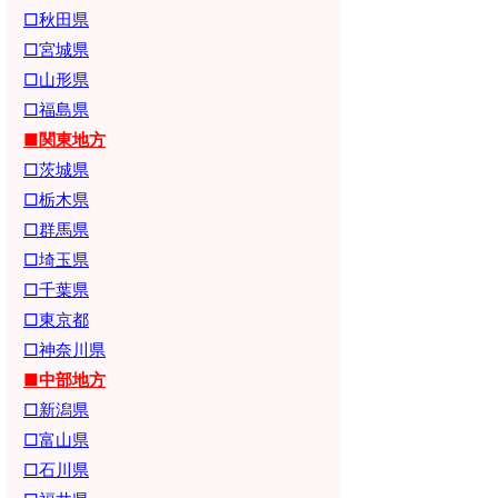
□秋田県
□宮城県
□山形県
□福島県
■関東地方
□茨城県
□栃木県
□群馬県
□埼玉県
□千葉県
□東京都
□神奈川県
■中部地方
□新潟県
□富山県
□石川県