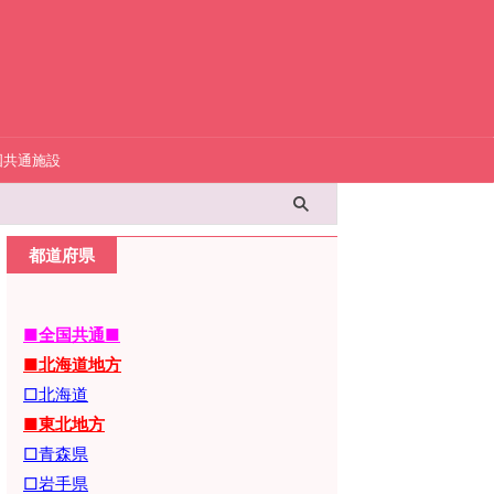
国共通施設
都道府県
■全国共通■
■北海道地方
□北海道
■東北地方
□青森県
□岩手県