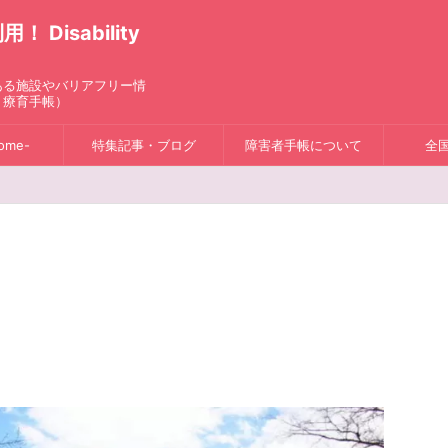
isability
ある施設やバリアフリー情
、療育手帳）
ome-
特集記事・ブログ
障害者手帳について
全