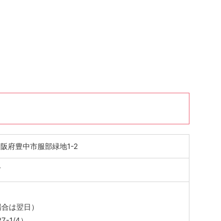
 大阪府豊中市服部緑地1-2
7
場合は翌日）
7-1/4）