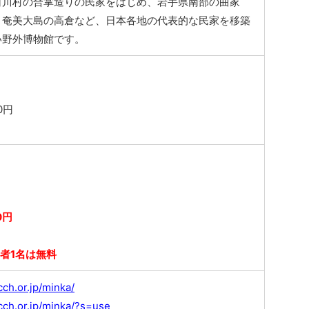
白川村の合掌造りの民家をはじめ、岩手県南部の曲家
、奄美大島の高倉など、日本各地の代表的な民家を移築
い野外博物館です。
0円
0円
者1名は無料
ch.or.jp/minka/
cch.or.jp/minka/?s=use