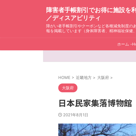
障害者手帳割引でお得に施設を利用！ D
／ディスアビリティ
障がい者手帳割引やクーポンなど各種減免制度の
報を掲載しています（身体障害者、精神福祉保健
ホーム -H
HOME
>
近畿地方
>
大阪府
>
大阪府
日本民家集落博物館
2021年8月1日