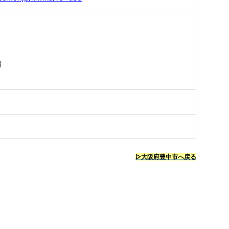
備
り
▷大阪府豊中市へ戻る