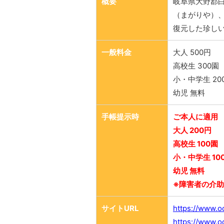
概要
岐阜県大野郡
（まがりや）
復元した珍し
一般料金
大人 500円
高校生 300園
小・中学生 20
幼児 無料
手帳提示時
ご本人に適用
大人 200円
高校生 100園
小・中学生 10
幼児 無料
※障害者の介助
サイトURL
https://www.oc
https://www.o