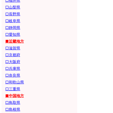
□福井県
□山梨県
□長野県
□岐阜県
□静岡県
□愛知県
■近畿地方
□滋賀県
□京都府
□大阪府
□兵庫県
□奈良県
□和歌山県
□三重県
■中国地方
□鳥取県
□島根県