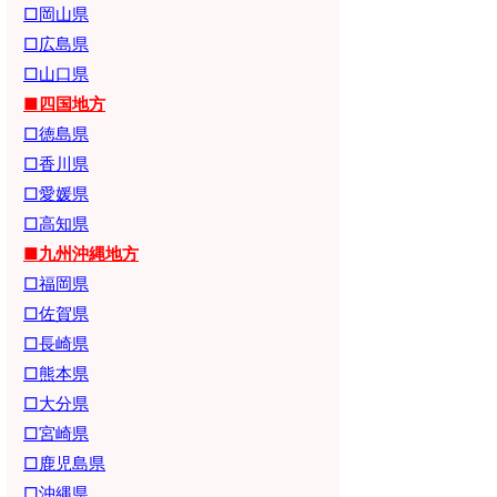
□岡山県
□広島県
□山口県
■四国地方
□徳島県
□香川県
□愛媛県
□高知県
■九州沖縄地方
□福岡県
□佐賀県
□長崎県
□熊本県
□大分県
□宮崎県
□鹿児島県
□沖縄県