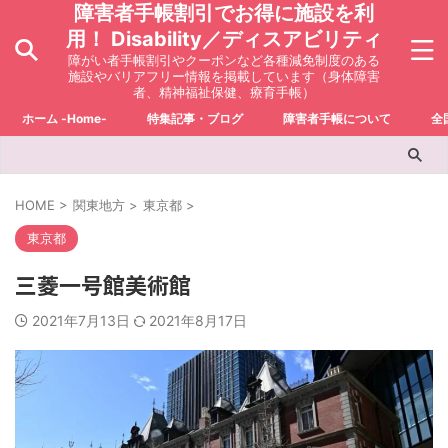
障害者手帳割引でお得に施設を利
用！ Disability／ディスアビリティ
障がい者手帳割引やクーポンなど各種減免制度のある
施設やバリアフリー情報を掲載しています（身体障害
者、精神福祉保健、療育手帳）
ホーム -Home-
特集記事・ブログ
障害者手帳について
全
HOME
>
関東地方
>
東京都
>
東京都
三菱一号館美術館
2021年7月13日
2021年8月17日