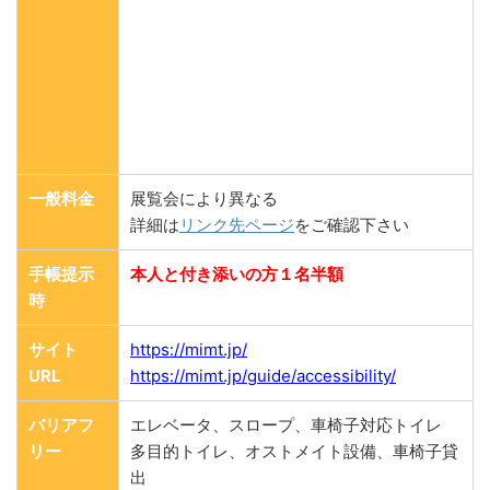
一般料金
展覧会により異なる
詳細は
リンク先ページ
をご確認下さい
手帳提示
本人と付き添いの方１名半額
時
サイト
https://mimt.jp/
URL
https://mimt.jp/guide/accessibility/
バリアフ
エレベータ、スロープ、車椅子対応トイレ
リー
多目的トイレ、オストメイト設備、車椅子貸
出