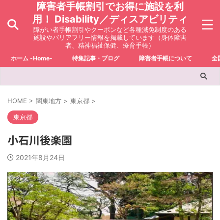
障害者手帳割引でお得に施設を利
用！ Disability／ディスアビリティ
障がい者手帳割引やクーポンなど各種減免制度のある
施設やバリアフリー情報を掲載しています（身体障害
者、精神福祉保健、療育手帳）
ホーム -Home-
特集記事・ブログ
障害者手帳について
全
HOME
>
関東地方
>
東京都
>
東京都
小石川後楽園
2021年8月24日