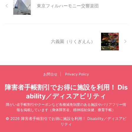
東京フィルハーモニー交響楽団
六義園（りくぎえん）
お問合せ
Privacy Policy
障害者手帳割引でお得に施設を利用！ Dis
ability／ディスアビリティ
障がい者手帳割引やクーポンなど各種減免制度のある施設やバリアフリー情
報を掲載しています（身体障害者、精神福祉保健、療育手帳）
© 2026 障害者手帳割引でお得に施設を利用！ Disability／ディスアビ
リティ