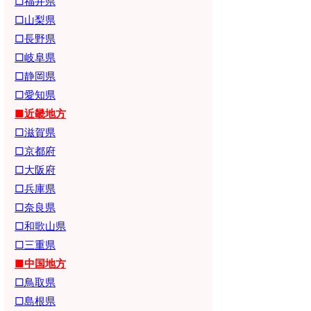
□福井県
□山梨県
□長野県
□岐阜県
□静岡県
□愛知県
■近畿地方
□滋賀県
□京都府
□大阪府
□兵庫県
□奈良県
□和歌山県
□三重県
■中国地方
□鳥取県
□島根県