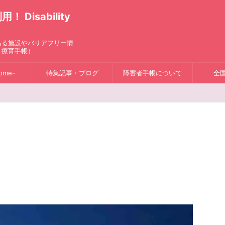
isability
ある施設やバリアフリー情
、療育手帳）
ome-
特集記事・ブログ
障害者手帳について
全