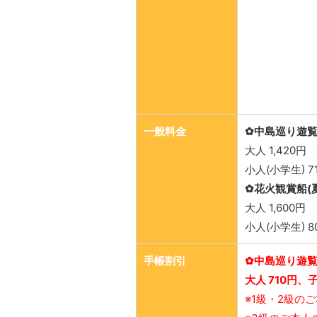
一般料金
✿中島巡り遊
大人 1,420円
小人(小学生) 7
✿花火観賞船(
大人 1,600円
小人(小学生) 8
手帳割引
✿中島巡り遊
大人 710円、子
※1級・2級の