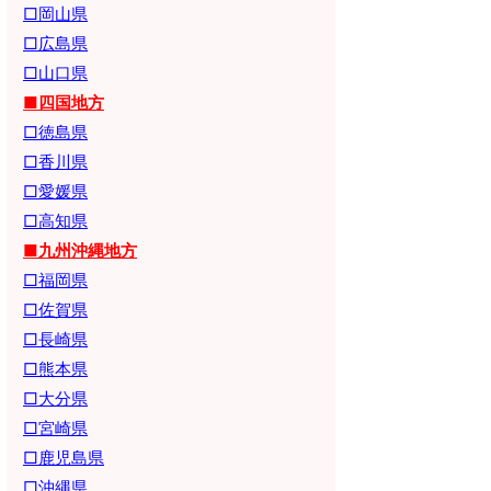
□岡山県
□広島県
□山口県
■四国地方
□徳島県
□香川県
□愛媛県
□高知県
■九州沖縄地方
□福岡県
□佐賀県
□長崎県
□熊本県
□大分県
□宮崎県
□鹿児島県
□沖縄県