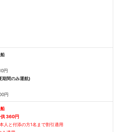
覧船
10円
夏期間のみ運航)
00円
覧船
供 360円
ご本人と付添の方1名まで割引適用