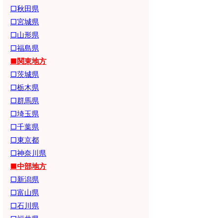
□秋田県
□宮城県
□山形県
□福島県
■関東地方
□茨城県
□栃木県
□群馬県
□埼玉県
□千葉県
□東京都
□神奈川県
■中部地方
□新潟県
□富山県
□石川県