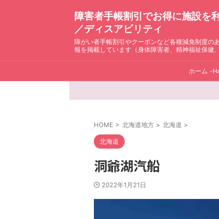
障害者手帳割引でお得に施設を利用！ D
／ディスアビリティ
障がい者手帳割引やクーポンなど各種減免制度の
報を掲載しています（身体障害者、精神福祉保健
ホーム -H
HOME
>
北海道地方
>
北海道
>
北海道
洞爺湖汽船
2022年1月21日