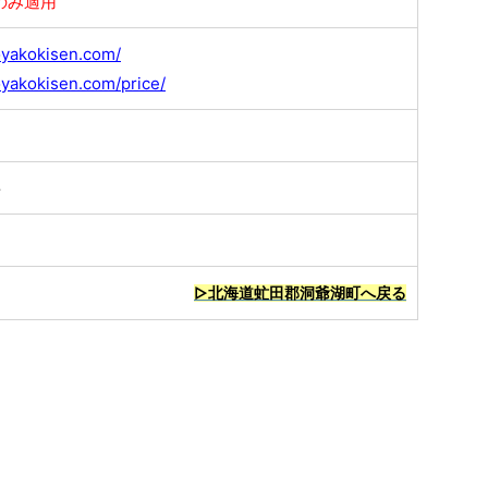
のみ適用
oyakokisen.com/
oyakokisen.com/price/
料
▷北海道虻田郡洞爺湖町へ戻る