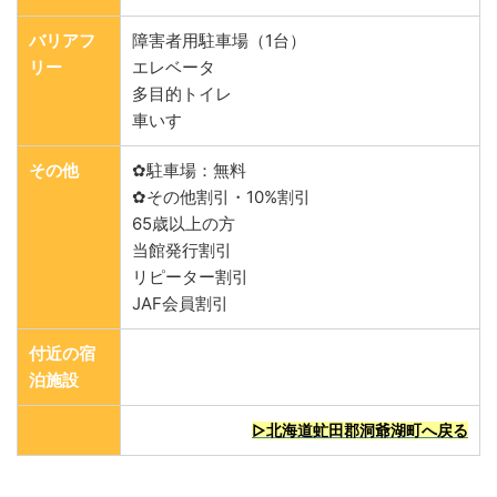
バリアフ
障害者用駐車場（1台）
リー
エレベータ
多目的トイレ
車いす
その他
✿駐車場：無料
✿その他割引・10%割引
65歳以上の方
当館発行割引
リピーター割引
JAF会員割引
付近の宿
泊施設
▷北海道虻田郡洞爺湖町へ戻る