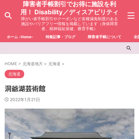
障害者手帳割引でお得に施設を利
用！ Disability／ディスアビリティ
障がい者手帳割引やクーポンなど各種減免制度のある
施設やバリアフリー情報を掲載しています（身体障害
者、精神福祉保健、療育手帳）
ホーム -Home-
特集記事・ブログ
障害者手帳について
全
HOME
>
北海道地方
>
北海道
>
北海道
洞爺湖芸術館
2022年1月21日