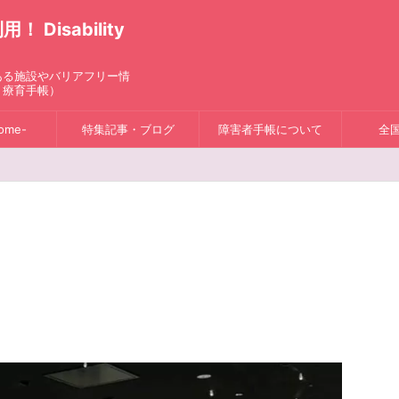
isability
ある施設やバリアフリー情
、療育手帳）
ome-
特集記事・ブログ
障害者手帳について
全