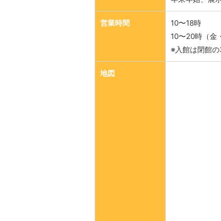
営業時間
10〜18時
10〜20時（
※入館は閉館の
地図