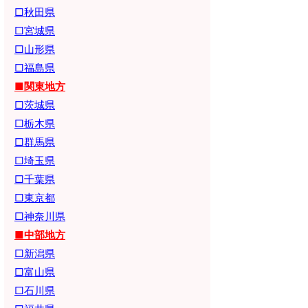
□秋田県
□宮城県
□山形県
□福島県
■関東地方
□茨城県
□栃木県
□群馬県
□埼玉県
□千葉県
□東京都
□神奈川県
■中部地方
□新潟県
□富山県
□石川県