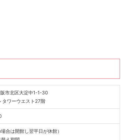
 大阪市北区大淀中1-1-30
 タワーウエスト27階
0
の場合は開館し翌平日が休館）
示替え期間