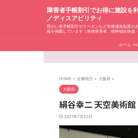
障害者手帳割引でお得に施設を利用！ D
／ディスアビリティ
障がい者手帳割引やクーポンなど各種減免制度の
報を掲載しています（身体障害者、精神福祉保健
ホーム -H
HOME
>
近畿地方
>
大阪府
>
大阪府
絹谷幸二 天空美術館
2021年7月22日