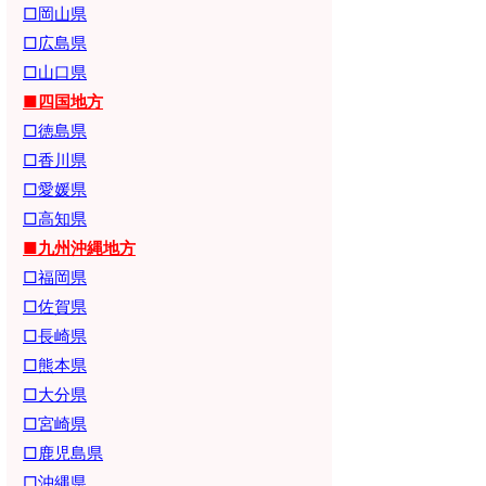
□岡山県
□広島県
□山口県
■四国地方
□徳島県
□香川県
□愛媛県
□高知県
■九州沖縄地方
□福岡県
□佐賀県
□長崎県
□熊本県
□大分県
□宮崎県
□鹿児島県
□沖縄県