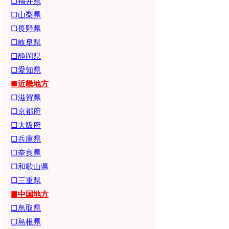
□福井県
□山梨県
□長野県
□岐阜県
□静岡県
□愛知県
■近畿地方
□滋賀県
□京都府
□大阪府
□兵庫県
□奈良県
□和歌山県
□三重県
■中国地方
□鳥取県
□島根県