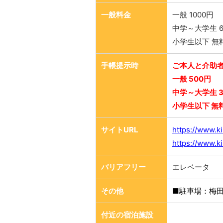
一般料金
一般 1000円
中学～大学生 6
小学生以下 無
手帳提示時
ご本人と介助者
一般 500円
中学～大学生 3
小学生以下 無
サイトURL
https://www.ki
https://www.ki
バリアフリー
エレベータ
その他
■駐車場：梅
付近の宿泊施設