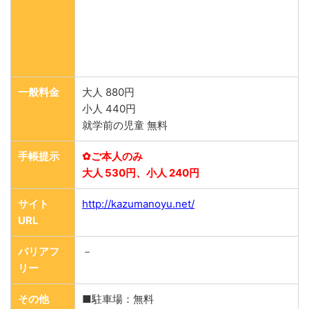
一般料金
大人 880円
小人 440円
就学前の児童 無料
手帳提示
✿ご本人のみ
大人 530円、小人 240円
サイト
http://kazumanoyu.net/
URL
バリアフ
－
リー
その他
■駐車場：無料