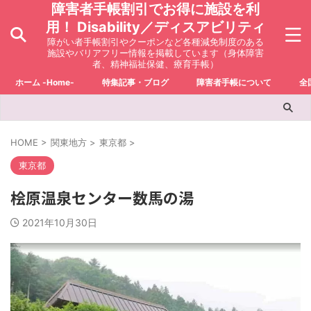
障害者手帳割引でお得に施設を利
用！ Disability／ディスアビリティ
障がい者手帳割引やクーポンなど各種減免制度のある
施設やバリアフリー情報を掲載しています（身体障害
者、精神福祉保健、療育手帳）
ホーム -Home-
特集記事・ブログ
障害者手帳について
全
HOME
>
関東地方
>
東京都
>
東京都
桧原温泉センター数馬の湯
2021年10月30日