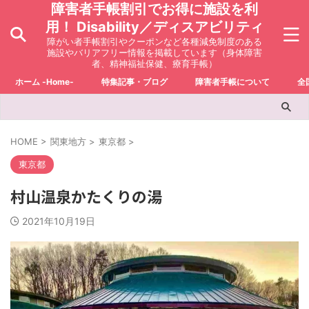
障害者手帳割引でお得に施設を利
用！ Disability／ディスアビリティ
障がい者手帳割引やクーポンなど各種減免制度のある
施設やバリアフリー情報を掲載しています（身体障害
者、精神福祉保健、療育手帳）
ホーム -Home-
特集記事・ブログ
障害者手帳について
全
HOME
>
関東地方
>
東京都
>
東京都
村山温泉かたくりの湯
2021年10月19日