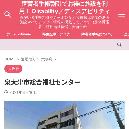
障害者手帳割引でお得に施設を利
用！ Disability／ディスアビリティ
障がい者手帳割引やクーポンなど各種減免制度のある
施設やバリアフリー情報を掲載しています（身体障害
者、精神福祉保健、療育手帳）
ホーム -Home-
特集記事・ブログ
障害者手帳について
全
HOME
>
近畿地方
>
大阪府
>
大阪府
泉大津市総合福祉センター
2021年8月10日