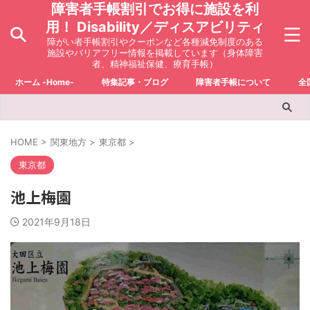
障害者手帳割引でお得に施設を利
用！ Disability／ディスアビリティ
障がい者手帳割引やクーポンなど各種減免制度のある
施設やバリアフリー情報を掲載しています（身体障害
者、精神福祉保健、療育手帳）
ホーム -Home-
特集記事・ブログ
障害者手帳について
全
HOME
>
関東地方
>
東京都
>
東京都
池上梅園
2021年9月18日