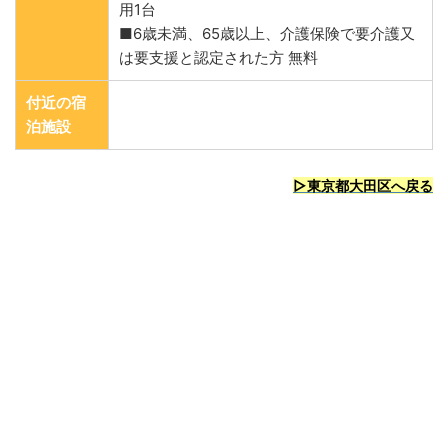
用1台
■6歳未満、65歳以上、介護保険で要介護又
は要支援と認定された方 無料
付近の宿
泊施設
▷東京都大田区へ戻る