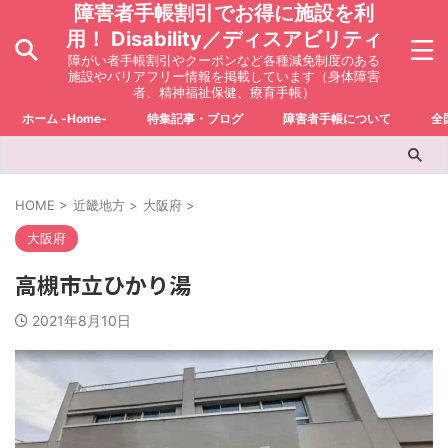
障害者手帳割引でお得に施設を利
用！ Disability／ディスアビリティ
障がい者手帳割引やクーポンなど各種減免制度のある
施設やバリアフリー情報を掲載しています（身体障害
者、精神福祉保健、療育手帳）
ホーム -Home-
特集記事・ブログ
障害者手帳について
全
HOME
>
近畿地方
>
大阪府
>
大阪府
高槻市立ひかり湯
2021年8月10日