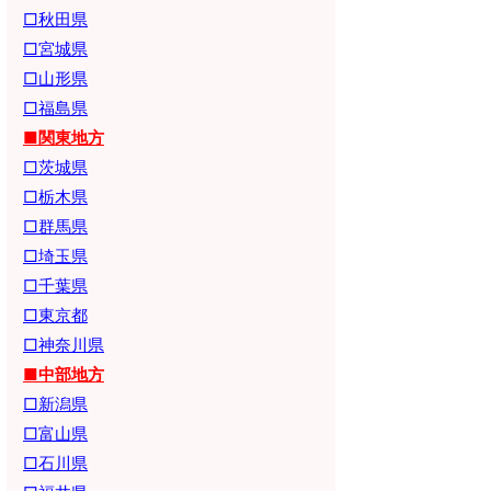
□秋田県
□宮城県
□山形県
□福島県
■関東地方
□茨城県
□栃木県
□群馬県
□埼玉県
□千葉県
□東京都
□神奈川県
■中部地方
□新潟県
□富山県
□石川県