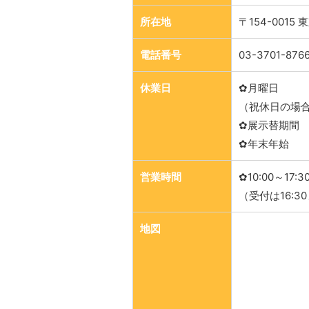
所在地
〒154-001
電話番号
03-3701-876
休業日
✿月曜日
（祝休日の場
✿展示替期間
✿年末年始
営業時間
✿10:00～17:3
（受付は16:3
地図