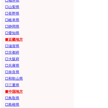
□福井県
□山梨県
□長野県
□岐阜県
□静岡県
□愛知県
■近畿地方
□滋賀県
□京都府
□大阪府
□兵庫県
□奈良県
□和歌山県
□三重県
■中国地方
□鳥取県
□島根県