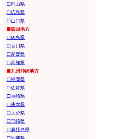
□岡山県
□広島県
□山口県
■四国地方
□徳島県
□香川県
□愛媛県
□高知県
■九州沖縄地方
□福岡県
□佐賀県
□長崎県
□熊本県
□大分県
□宮崎県
□鹿児島県
□沖縄県