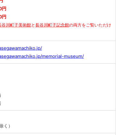
円
0円
0円
長谷川町子美術館
と
長谷川町子記念館
の両方をご覧いただけ
asegawamachiko.jp/
hasegawamachiko.jp/memorial-museum/
備
場
し
除く）