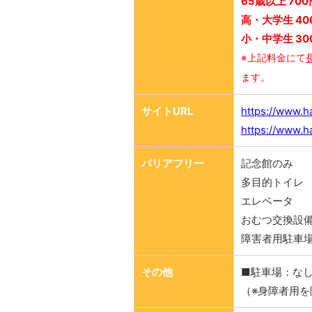
65歳以上 700
高・大学生 40
小・中学生 30
※上記料金にて
ます。
サイトURL
https://www.h
https://www.
バリアフリー
記念館のみ
多目的トイレ
エレベータ
おむつ交換設
障害者用駐車
その他
■駐車場：な
（※身障者用を