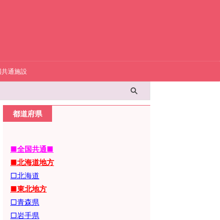
国共通施設
都道府県
■全国共通■
■北海道地方
□北海道
■東北地方
□青森県
□岩手県