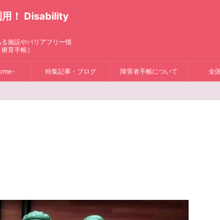
isability
ある施設やバリアフリー情
、療育手帳）
ome-
特集記事・ブログ
障害者手帳について
全