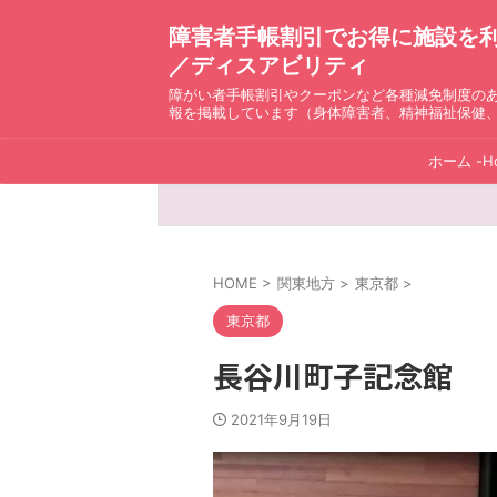
障害者手帳割引でお得に施設を利用！ D
／ディスアビリティ
障がい者手帳割引やクーポンなど各種減免制度の
報を掲載しています（身体障害者、精神福祉保健
ホーム -H
HOME
>
関東地方
>
東京都
>
東京都
長谷川町子記念館
2021年9月19日