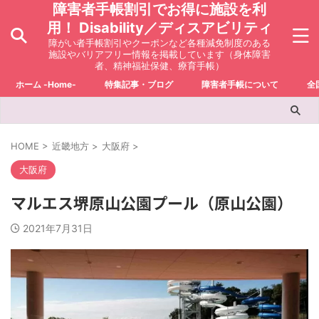
障害者手帳割引でお得に施設を利
用！ Disability／ディスアビリティ
障がい者手帳割引やクーポンなど各種減免制度のある
施設やバリアフリー情報を掲載しています（身体障害
者、精神福祉保健、療育手帳）
ホーム -Home-
特集記事・ブログ
障害者手帳について
全
HOME
>
近畿地方
>
大阪府
>
大阪府
マルエス堺原山公園プール（原山公園）
2021年7月31日