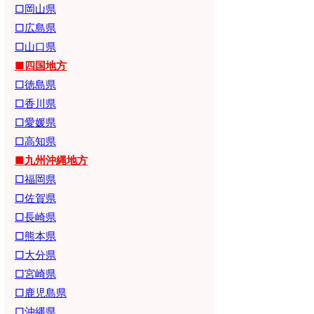
□岡山県
□広島県
□山口県
■四国地方
□徳島県
□香川県
□愛媛県
□高知県
■九州沖縄地方
□福岡県
□佐賀県
□長崎県
□熊本県
□大分県
□宮崎県
□鹿児島県
□沖縄県