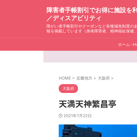
障害者手帳割引でお得に施設を利用！ D
／ディスアビリティ
障がい者手帳割引やクーポンなど各種減免制度の
報を掲載しています（身体障害者、精神福祉保健
ホーム -H
HOME
>
近畿地方
>
大阪府
>
大阪府
天満天神繁昌亭
2021年7月22日