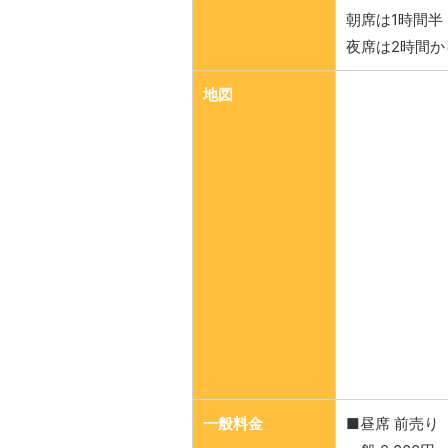
朝席は1時間半
夜席は2時間か
地図
一般料金
■昼席 前売り