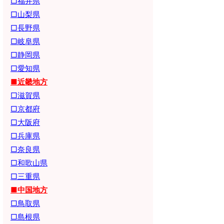
□福井県
□山梨県
□長野県
□岐阜県
□静岡県
□愛知県
■近畿地方
□滋賀県
□京都府
□大阪府
□兵庫県
□奈良県
□和歌山県
□三重県
■中国地方
□鳥取県
□島根県