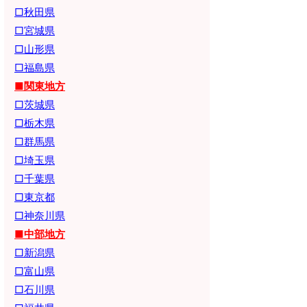
□秋田県
□宮城県
□山形県
□福島県
■関東地方
□茨城県
□栃木県
□群馬県
□埼玉県
□千葉県
□東京都
□神奈川県
■中部地方
□新潟県
□富山県
□石川県