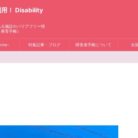
isability
ある施設やバリアフリー情
、療育手帳）
ome-
特集記事・ブログ
障害者手帳について
全