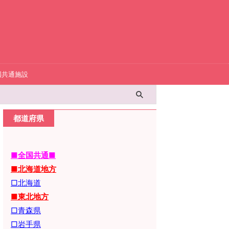
国共通施設
都道府県
■全国共通■
■北海道地方
□北海道
■東北地方
□青森県
□岩手県