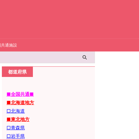
国共通施設
都道府県
■全国共通■
■北海道地方
□北海道
■東北地方
□青森県
□岩手県