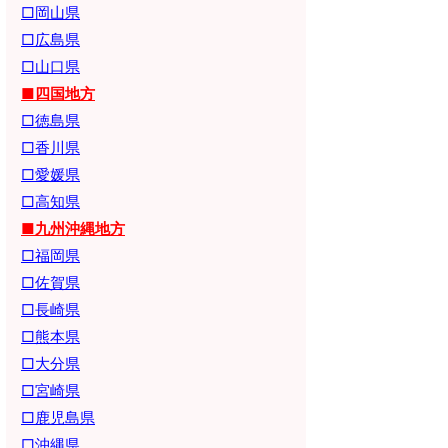
□岡山県
□広島県
□山口県
■四国地方
□徳島県
□香川県
□愛媛県
□高知県
■九州沖縄地方
□福岡県
□佐賀県
□長崎県
□熊本県
□大分県
□宮崎県
□鹿児島県
□沖縄県