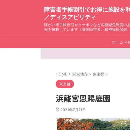
障害者手帳割引でお得に施設を利用！ D
／ディスアビリティ
障がい者手帳割引やクーポンなど各種減免制度の
報を掲載しています（身体障害者、精神福祉保健
ホーム -H
HOME
>
関東地方
>
東京都
>
東京都
浜離宮恩賜庭園
2021年7月11日