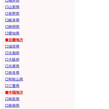
□福井県
□山梨県
□長野県
□岐阜県
□静岡県
□愛知県
■近畿地方
□滋賀県
□京都府
□大阪府
□兵庫県
□奈良県
□和歌山県
□三重県
■中国地方
□鳥取県
□島根県