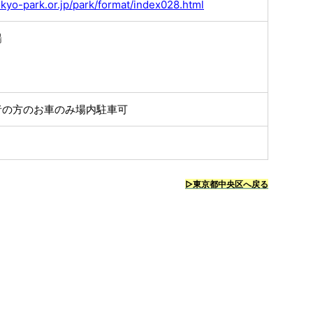
okyo-park.or.jp/park/format/index028.html
場
者の方のお車のみ場内駐車可
▷東京都中央区へ戻る