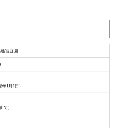
浜離宮庭園
0
翌年1月1日）
0まで）