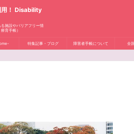
isability
ある施設やバリアフリー情
、療育手帳）
ome-
特集記事・ブログ
障害者手帳について
全