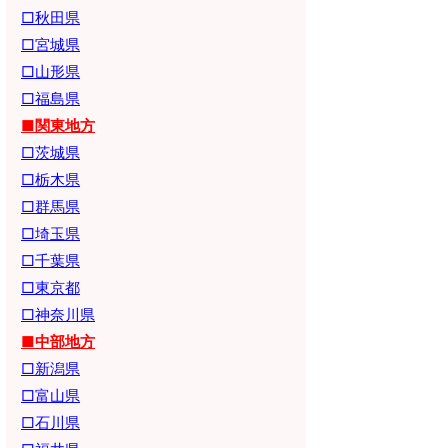
□秋田県
□宮城県
□山形県
□福島県
■関東地方
□茨城県
□栃木県
□群馬県
□埼玉県
□千葉県
□東京都
□神奈川県
■中部地方
□新潟県
□富山県
□石川県