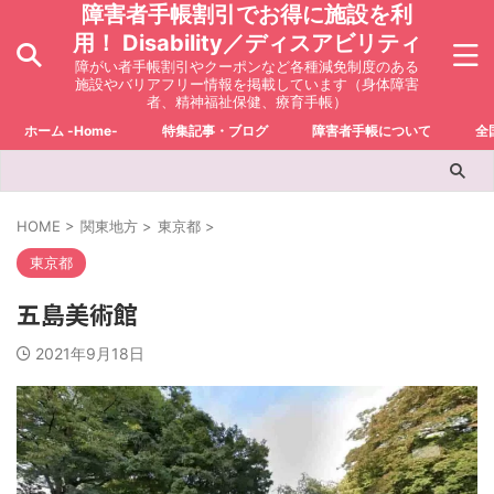
障害者手帳割引でお得に施設を利
用！ Disability／ディスアビリティ
障がい者手帳割引やクーポンなど各種減免制度のある
施設やバリアフリー情報を掲載しています（身体障害
者、精神福祉保健、療育手帳）
ホーム -Home-
特集記事・ブログ
障害者手帳について
全
HOME
>
関東地方
>
東京都
>
東京都
五島美術館
2021年9月18日