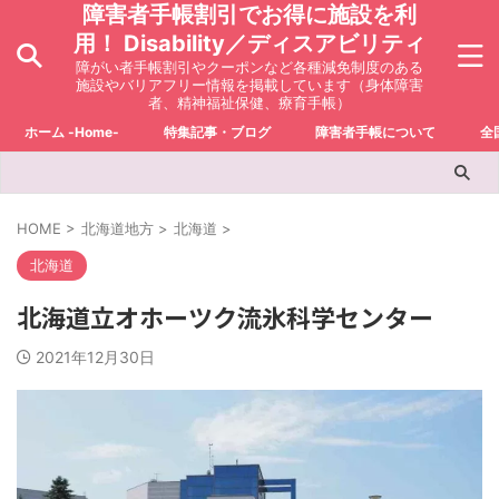
障害者手帳割引でお得に施設を利
用！ Disability／ディスアビリティ
障がい者手帳割引やクーポンなど各種減免制度のある
施設やバリアフリー情報を掲載しています（身体障害
者、精神福祉保健、療育手帳）
ホーム -Home-
特集記事・ブログ
障害者手帳について
全
HOME
>
北海道地方
>
北海道
>
北海道
北海道立オホーツク流氷科学センター
2021年12月30日