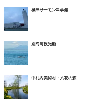
標津サーモン科学館
別海町観光船
中札内美術村・六花の森