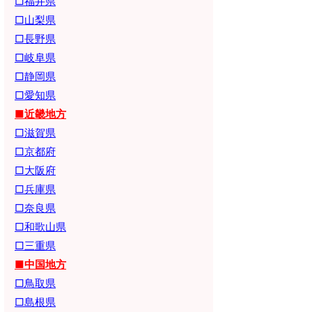
□福井県
□山梨県
□長野県
□岐阜県
□静岡県
□愛知県
■近畿地方
□滋賀県
□京都府
□大阪府
□兵庫県
□奈良県
□和歌山県
□三重県
■中国地方
□鳥取県
□島根県