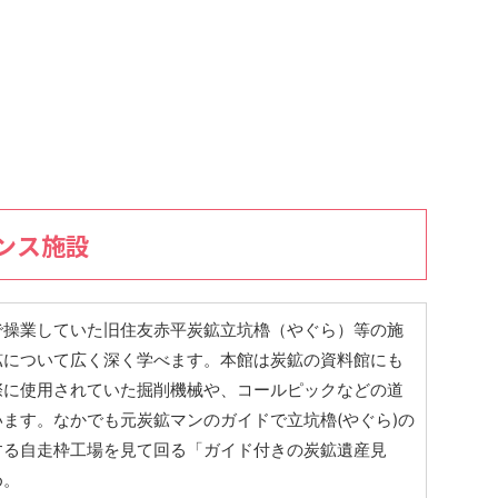
ンス施設
で操業していた旧住友赤平炭鉱立坑櫓（やぐら）等の施
鉱について広く深く学べます。本館は炭鉱の資料館にも
際に使用されていた掘削機械や、コールピックなどの道
ます。なかでも元炭鉱マンのガイドで立坑櫓(やぐら)の
する自走枠工場を見て回る「ガイド付きの炭鉱遺産見
め。