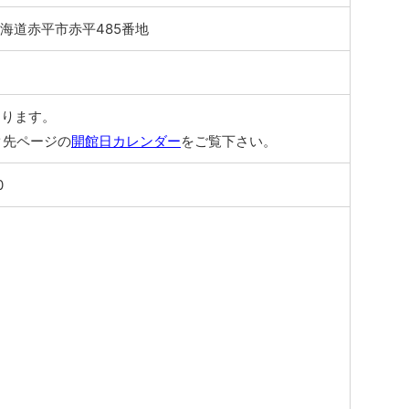
3 北海道赤平市赤平485番地
なります。
ク先ページの
開館日カレンダー
をご覧下さい。
0