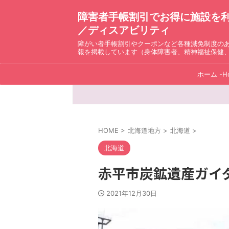
障害者手帳割引でお得に施設を利用！ D
／ディスアビリティ
障がい者手帳割引やクーポンなど各種減免制度の
報を掲載しています（身体障害者、精神福祉保健
ホーム -H
HOME
>
北海道地方
>
北海道
>
北海道
赤平市炭鉱遺産ガイ
2021年12月30日