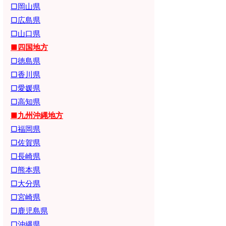
□岡山県
□広島県
□山口県
■四国地方
□徳島県
□香川県
□愛媛県
□高知県
■九州沖縄地方
□福岡県
□佐賀県
□長崎県
□熊本県
□大分県
□宮崎県
□鹿児島県
□沖縄県