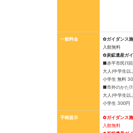
一般料金
✿ガイダンス
入館無料
✿炭鉱遺産ガ
■赤平市民(1回
大人(中学生以上)
小学生 無料 3
■市外のかた(
大人(中学生以上
小学生 300円
手帳提示
✿ガイダンス
入館無料