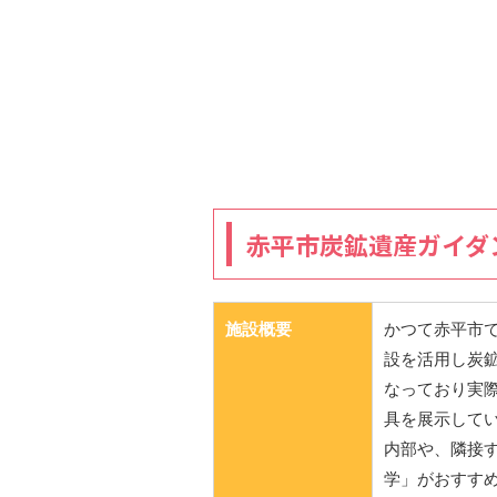
赤平市炭鉱遺産ガイダ
施設概要
かつて赤平市
設を活用し炭
なっており実
具を展示してい
内部や、隣接
学」がおすす