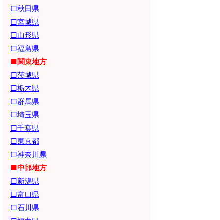
□秋田県
□宮城県
□山形県
□福島県
■関東地方
□茨城県
□栃木県
□群馬県
□埼玉県
□千葉県
□東京都
□神奈川県
■中部地方
□新潟県
□富山県
□石川県