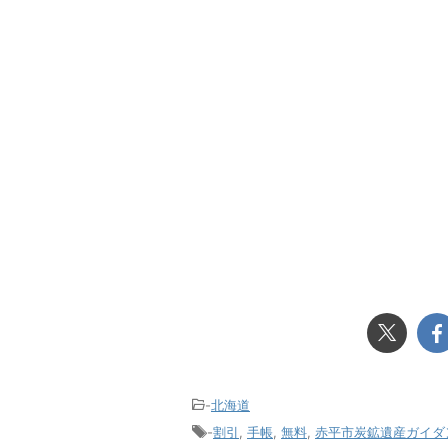
-
北海道
-
割引
,
手帳
,
無料
,
赤平市炭鉱遺産ガイダ