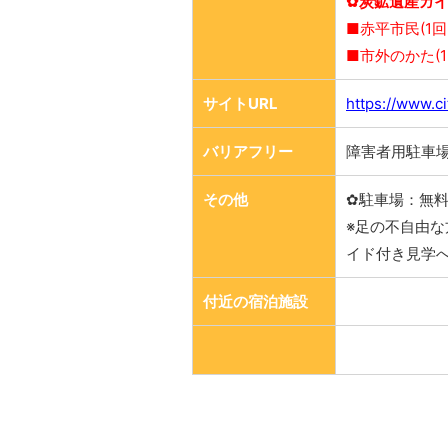
✿炭鉱遺産ガ
■赤平市民(1回
■市外のかた(1
サイトURL
https://www.c
バリアフリー
障害者用駐車場
その他
✿駐車場：無
※足の不自由
イド付き見学
付近の宿泊施設