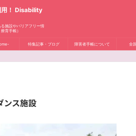
isability
ある施設やバリアフリー情
、療育手帳）
ome-
特集記事・ブログ
障害者手帳について
全
ダンス施設