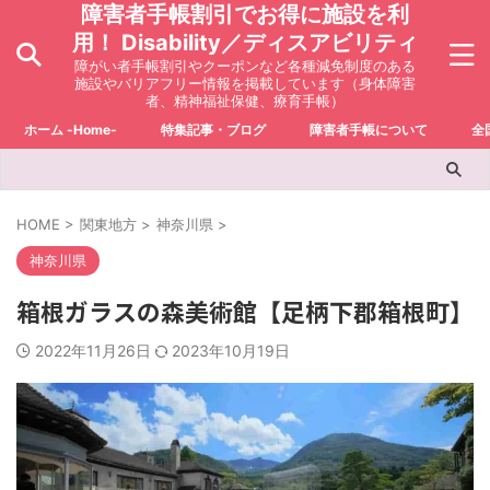
障害者手帳割引でお得に施設を利
用！ Disability／ディスアビリティ
障がい者手帳割引やクーポンなど各種減免制度のある
施設やバリアフリー情報を掲載しています（身体障害
者、精神福祉保健、療育手帳）
ホーム -Home-
特集記事・ブログ
障害者手帳について
全
HOME
>
関東地方
>
神奈川県
>
神奈川県
箱根ガラスの森美術館【足柄下郡箱根町】
2022年11月26日
2023年10月19日