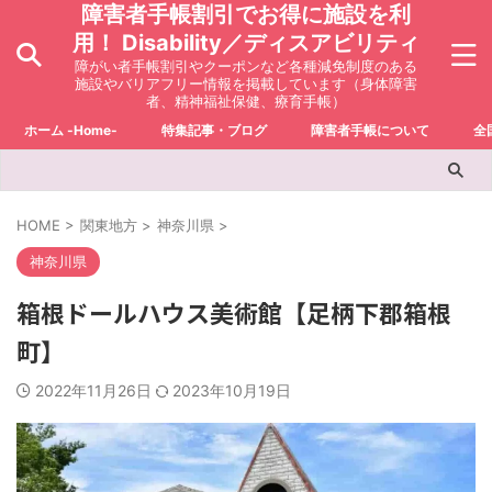
障害者手帳割引でお得に施設を利
用！ Disability／ディスアビリティ
障がい者手帳割引やクーポンなど各種減免制度のある
施設やバリアフリー情報を掲載しています（身体障害
者、精神福祉保健、療育手帳）
ホーム -Home-
特集記事・ブログ
障害者手帳について
全
HOME
>
関東地方
>
神奈川県
>
神奈川県
箱根ドールハウス美術館【足柄下郡箱根
町】
2022年11月26日
2023年10月19日