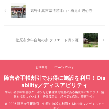
高野山真言宗遺跡本山・檜尾山観心寺
松原市少年自然の家 クリエート月ヶ瀬
お問合せ
Privacy Policy
障害者手帳割引でお得に施設を利用！ Dis
ability／ディスアビリティ
障がい者手帳割引やクーポンなど各種減免制度のある施設やバリアフリー情
報を掲載しています（身体障害者、精神福祉保健、療育手帳）
© 2026 障害者手帳割引でお得に施設を利用！ Disability／ディスアビ
リティ