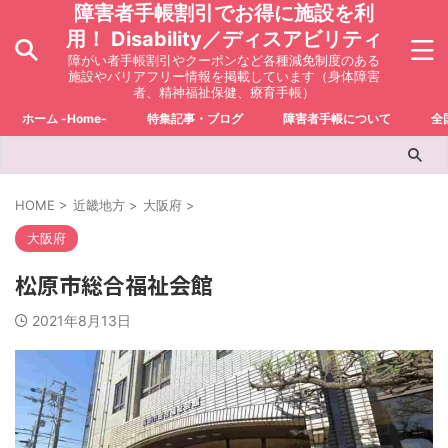
障害者手帳割引でお得に施設を利
用！ Disability／ディスアビリティ
障がい者手帳割引やクーポンなど各種減免制度のある
施設やバリアフリー情報を掲載しています（身体障害
者、精神福祉保健、療育手帳）
ホーム -Home-
特集記事・ブログ
障害者手帳について
全
HOME
>
近畿地方
>
大阪府
>
大阪府
松原市総合福祉会館
2021年8月13日