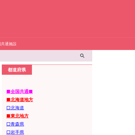
国共通施設
都道府県
■全国共通■
■北海道地方
□北海道
■東北地方
□青森県
□岩手県