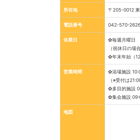
所在地
〒205-0012
電話番号
042-570-262
休業日
✿毎週月曜日
（祝休日の場
✿年末年始（12/
営業時間
✿浴場施設 10:0
（※受付は21:
✿多目的施設 09
✿集会施設 09:0
地図