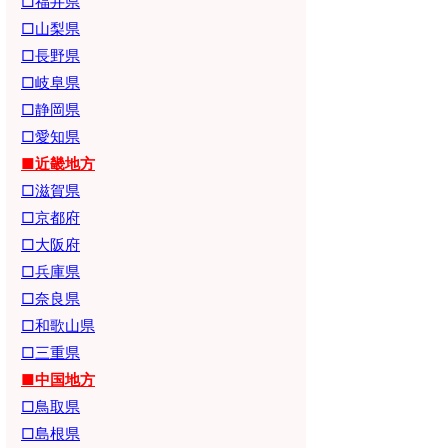
□福井県
□山梨県
□長野県
□岐阜県
□静岡県
□愛知県
■近畿地方
□滋賀県
□京都府
□大阪府
□兵庫県
□奈良県
□和歌山県
□三重県
■中国地方
□鳥取県
□島根県