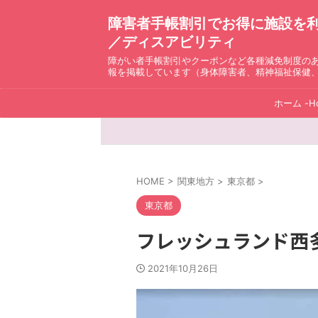
障害者手帳割引でお得に施設を利用！ D
／ディスアビリティ
障がい者手帳割引やクーポンなど各種減免制度の
報を掲載しています（身体障害者、精神福祉保健
ホーム -H
HOME
>
関東地方
>
東京都
>
東京都
フレッシュランド西
2021年10月26日