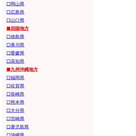
□岡山県
□広島県
□山口県
■四国地方
□徳島県
□香川県
□愛媛県
□高知県
■九州沖縄地方
□福岡県
□佐賀県
□長崎県
□熊本県
□大分県
□宮崎県
□鹿児島県
□沖縄県