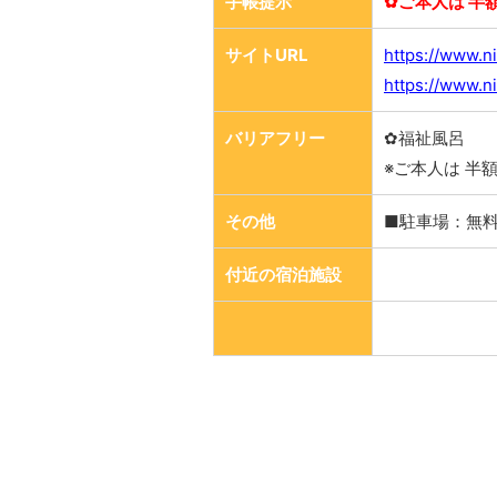
手帳提示
✿ご本人は 半
サイトURL
https://www.ni
https://www.ni
バリアフリー
✿福祉風呂
※ご本人は 半
その他
■駐車場：無
付近の宿泊施設