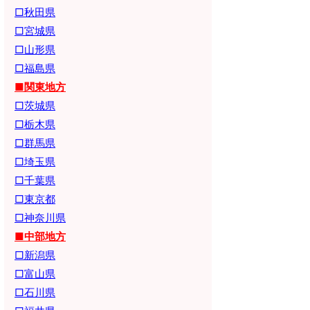
□秋田県
□宮城県
□山形県
□福島県
■関東地方
□茨城県
□栃木県
□群馬県
□埼玉県
□千葉県
□東京都
□神奈川県
■中部地方
□新潟県
□富山県
□石川県