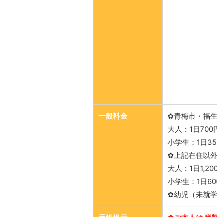
一般料金
✿青梅市・福
大人：1日700
小学生：1日35
✿上記在住以
大人：1日1,2
小学生：1日60
✿幼児（未就