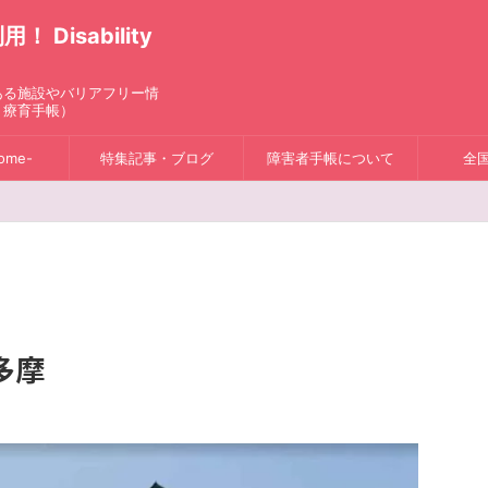
isability
ある施設やバリアフリー情
、療育手帳）
ome-
特集記事・ブログ
障害者手帳について
全
多摩