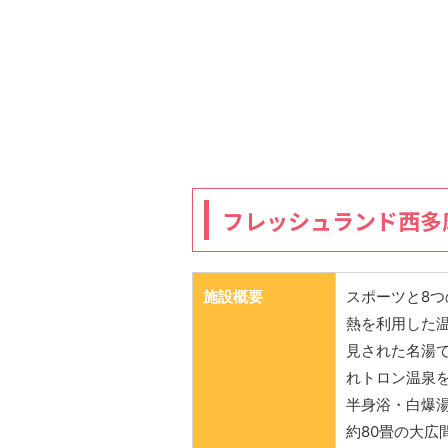
フレッシュランド西多
施設概要
スポーツと8
熱を利用した
見された名湯
れトロン温泉
半身浴・白爆
約80畳の大広