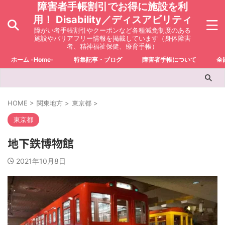
障害者手帳割引でお得に施設を利
用！ Disability／ディスアビリティ
障がい者手帳割引やクーポンなど各種減免制度のある
施設やバリアフリー情報を掲載しています（身体障害
者、精神福祉保健、療育手帳）
ホーム -Home-
特集記事・ブログ
障害者手帳について
全
HOME
>
関東地方
>
東京都
>
東京都
地下鉄博物館
2021年10月8日