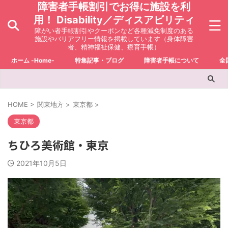
障害者手帳割引でお得に施設を利
用！ Disability／ディスアビリティ
障がい者手帳割引やクーポンなど各種減免制度のある
施設やバリアフリー情報を掲載しています（身体障害
者、精神福祉保健、療育手帳）
ホーム -Home-
特集記事・ブログ
障害者手帳について
全
HOME
>
関東地方
>
東京都
>
東京都
ちひろ美術館・東京
2021年10月5日