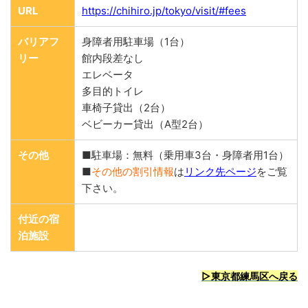
URL
https://chihiro.jp/tokyo/visit/#fees
バリアフ
身障者用駐車場（1台）
リー
館内段差なし
エレベータ
多目的トイレ
車椅子貸出（2台）
ベビーカー貸出（A型2台）
その他
■駐車場：無料（乗用車3台・身障者用1台）
■
その他の割引情報
は
リンク先ページ
をご覧
下さい。
付近の宿
泊施設
▷東京都練馬区へ戻る