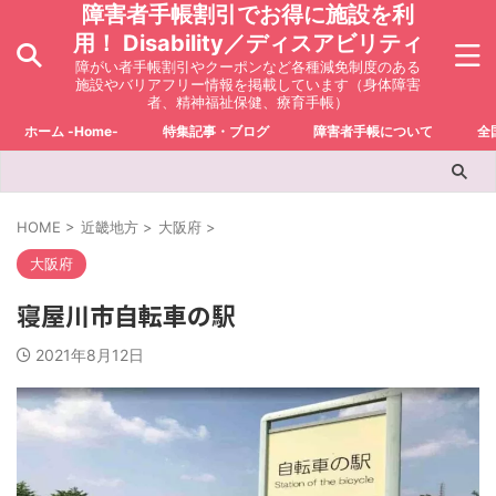
障害者手帳割引でお得に施設を利
用！ Disability／ディスアビリティ
障がい者手帳割引やクーポンなど各種減免制度のある
施設やバリアフリー情報を掲載しています（身体障害
者、精神福祉保健、療育手帳）
ホーム -Home-
特集記事・ブログ
障害者手帳について
全
HOME
>
近畿地方
>
大阪府
>
大阪府
寝屋川市自転車の駅
2021年8月12日