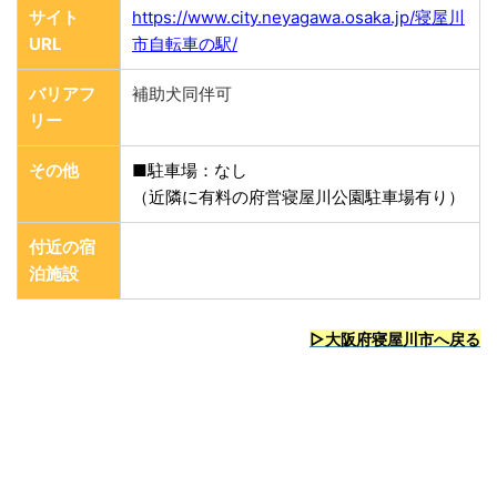
サイト
https://www.city.neyagawa.osaka.jp/寝屋川
URL
市自転車の駅/
バリアフ
補助犬同伴可
リー
その他
■駐車場：なし
（近隣に有料の府営寝屋川公園駐車場有り）
付近の宿
泊施設
▷大阪府寝屋川市
へ戻る