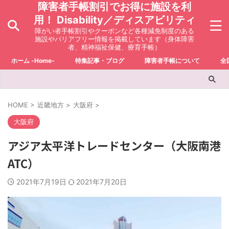
障害者手帳割引でお得に施設を利
用！ Disability／ディスアビリティ
障がい者手帳割引やクーポンなど各種減免制度のある
施設やバリアフリー情報を掲載しています（身体障害
者、精神福祉保健、療育手帳）
ホーム -Home-
特集記事・ブログ
障害者手帳について
全
HOME
>
近畿地方
>
大阪府
>
大阪府
アジア太平洋トレードセンター（大阪南港
ATC）
2021年7月19日
2021年7月20日