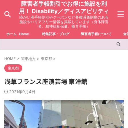
障害者手帳割引でお得に施設を利
用！ Disability／ディスアビリティ
障がい者手帳割引やクーポンなど各種減免制度のある
施設やバリアフリー情報を掲載しています（身体障害
者、精神福祉保健、療育手帳）
ホーム -Home-
特集記事・ブログ
障害者手帳について
全
HOME
>
関東地方
>
東京都
>
東京都
浅草フランス座演芸場 東洋館
2021年9月4日