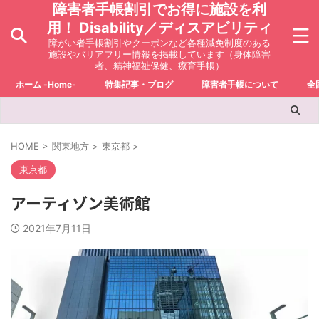
障害者手帳割引でお得に施設を利
用！ Disability／ディスアビリティ
障がい者手帳割引やクーポンなど各種減免制度のある
施設やバリアフリー情報を掲載しています（身体障害
者、精神福祉保健、療育手帳）
ホーム -Home-
特集記事・ブログ
障害者手帳について
全
HOME
>
関東地方
>
東京都
>
東京都
アーティゾン美術館
2021年7月11日