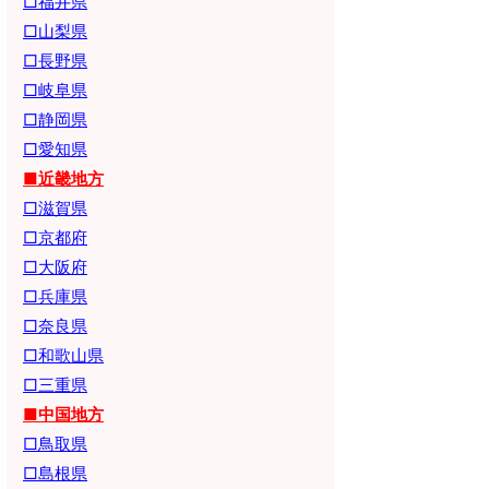
□福井県
□山梨県
□長野県
□岐阜県
□静岡県
□愛知県
■近畿地方
□滋賀県
□京都府
□大阪府
□兵庫県
□奈良県
□和歌山県
□三重県
■中国地方
□鳥取県
□島根県