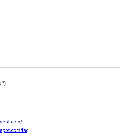
0円
料
depot.com/
depot.com/faq