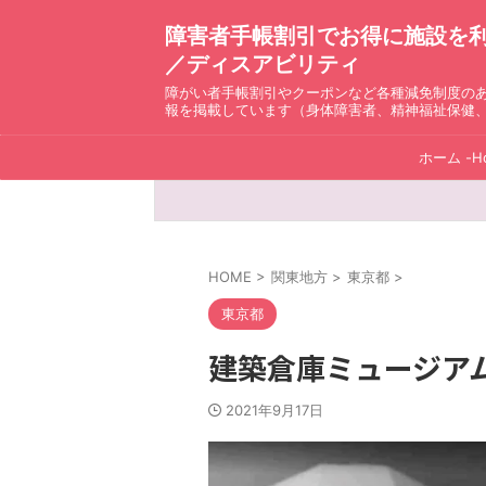
障害者手帳割引でお得に施設を利用！ D
／ディスアビリティ
障がい者手帳割引やクーポンなど各種減免制度の
報を掲載しています（身体障害者、精神福祉保健
ホーム -H
HOME
>
関東地方
>
東京都
>
東京都
建築倉庫ミュージアム（
2021年9月17日