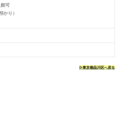
入館可
預かり）
し
▷東京都品川区へ戻る