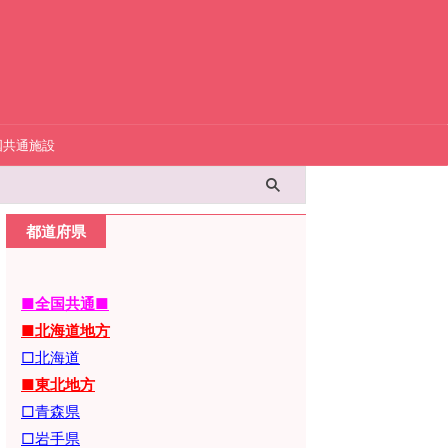
国共通施設
都道府県
■全国共通■
■北海道地方
□北海道
■東北地方
□青森県
□岩手県