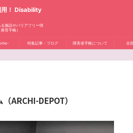
isability
ある施設やバリアフリー情
、療育手帳）
ome-
特集記事・ブログ
障害者手帳について
全
ARCHI-DEPOT）