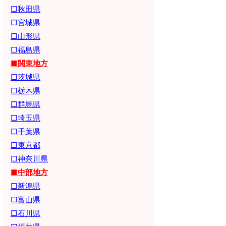
□秋田県
□宮城県
□山形県
□福島県
■関東地方
□茨城県
□栃木県
□群馬県
□埼玉県
□千葉県
□東京都
□神奈川県
■中部地方
□新潟県
□富山県
□石川県