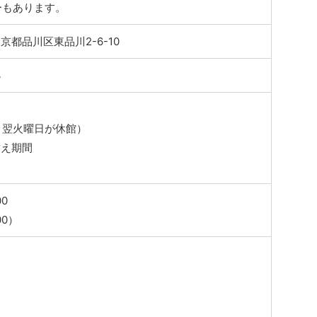
ーもあります。
 東京都品川区東品川2-6-10
3
、翌火曜日が休館）
替え期間
00
00）