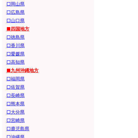
□岡山県
□広島県
□山口県
■四国地方
□徳島県
□香川県
□愛媛県
□高知県
■九州沖縄地方
□福岡県
□佐賀県
□長崎県
□熊本県
□大分県
□宮崎県
□鹿児島県
□沖縄県