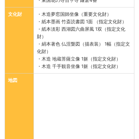
・東国花の寺百ヶ寺 鎌倉4番
文化財
・木造夢窓国師坐像（重要文化財）
・紙本墨画 竹斎読書図 1面 （指定文化財）
・紙本淡彩 西湖図六曲屏風 1双（指定文化
財）
・絹本著色 仏涅槃図（描表装） 1幅（指定文
化財）
・木造 地蔵菩薩立像 1躯（指定文化財）
・木造 千手観音坐像 1躯（指定文化財）
地図