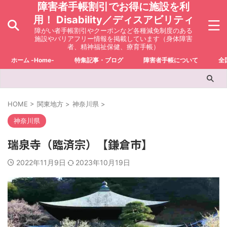
障害者手帳割引でお得に施設を利
用！ Disability／ディスアビリティ
障がい者手帳割引やクーポンなど各種減免制度のある
施設やバリアフリー情報を掲載しています（身体障害
者、精神福祉保健、療育手帳）
ホーム -Home-
特集記事・ブログ
障害者手帳について
全
HOME
>
関東地方
>
神奈川県
>
神奈川県
瑞泉寺（臨済宗）【鎌倉市】
2022年11月9日
2023年10月19日