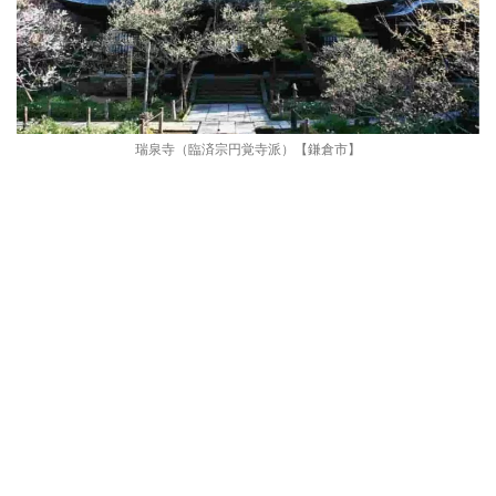
瑞泉寺（臨済宗円覚寺派）【鎌倉市】