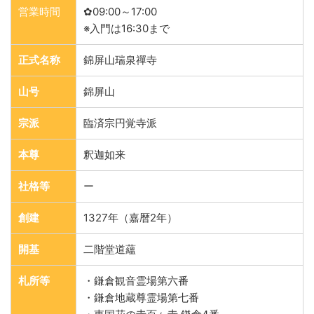
営業時間
✿09:00～17:00
※入門は16:30まで
正式名称
錦屏山瑞泉禪寺
山号
錦屏山
宗派
臨済宗円覚寺派
本尊
釈迦如来
社格等
ー
創建
1327年（嘉暦2年）
開基
二階堂道蘊
札所等
・鎌倉観音霊場第六番
・鎌倉地蔵尊霊場第七番