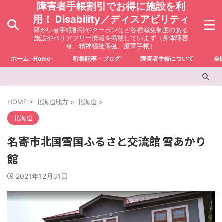
障害者手帳割引でお得に施設を利
用！ Disability／ディスアビリティ
障がい者手帳割引やクーポンなど各種減免制度のある
施設やバリアフリー情報を掲載しています（身体障害
者、精神福祉保健、療育手帳）
ホーム -Home-
特集記事・ブログ
障害者手帳について
全
HOME
>
北海道地方
>
北海道
>
北海道
名寄市北国雪国ふるさと交流館 雪あかり
館
2021年12月31日