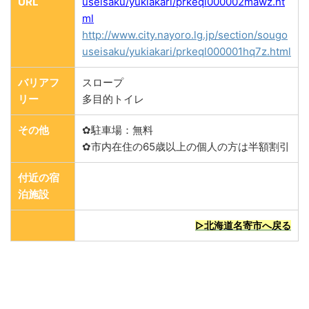
URL
useisaku/yukiakari/prkeql000002mawz.ht
ml
http://www.city.nayoro.lg.jp/section/sougo
useisaku/yukiakari/prkeql000001hq7z.html
バリアフ
スロープ
リー
多目的トイレ
その他
✿駐車場：無料
✿市内在住の65歳以上の個人の方は半額割引
付近の宿
泊施設
▷北海道名寄市へ戻る