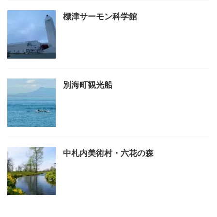
標津サーモン科学館
別海町観光船
中札内美術村・六花の森