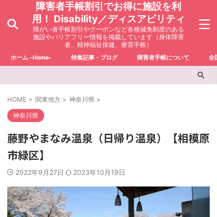
障害者手帳割引でお得に施設を利
用！ Disability／ディスアビリティ
障がい者手帳割引やクーポンなど各種減免制度のある
施設やバリアフリー情報を掲載しています（身体障害
者、精神福祉保健、療育手帳）
ホーム -Home-
特集記事・ブログ
障害者手帳について
全
HOME
>
関東地方
>
神奈川県
>
神奈川県
藤野やまなみ温泉（日帰り温泉）【相模原
市緑区】
2022年9月27日
2023年10月19日