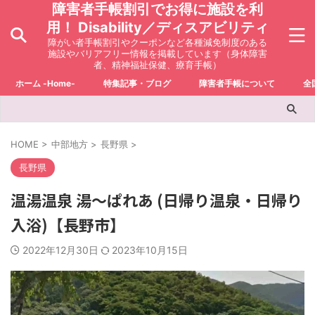
障害者手帳割引でお得に施設を利
用！ Disability／ディスアビリティ
障がい者手帳割引やクーポンなど各種減免制度のある
施設やバリアフリー情報を掲載しています（身体障害
者、精神福祉保健、療育手帳）
ホーム -Home-
特集記事・ブログ
障害者手帳について
全
HOME
>
中部地方
>
長野県
>
長野県
温湯温泉 湯～ぱれあ (日帰り温泉・日帰り
入浴)【長野市】
2022年12月30日
2023年10月15日