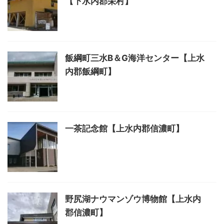
【下水内郡栄村】
飯綱町三水B＆G海洋センター【上水
内郡飯綱町】
一茶記念館【上水内郡信濃町】
野尻湖ナウマンゾウ博物館【上水内
郡信濃町】