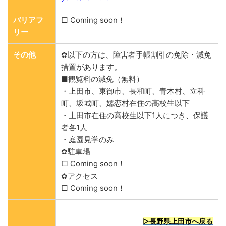
バリアフ
□ Coming soon！
リー
その他
✿以下の方は、障害者手帳割引の免除・減免
措置があります。
■観覧料の減免（無料）
・上田市、東御市、長和町、青木村、立科
町、坂城町、嬬恋村在住の高校生以下
・上田市在住の高校生以下1人につき、保護
者各1人
・庭園見学のみ
✿駐車場
□ Coming soon！
✿アクセス
□ Coming soon！
▷長野県上田市へ戻る