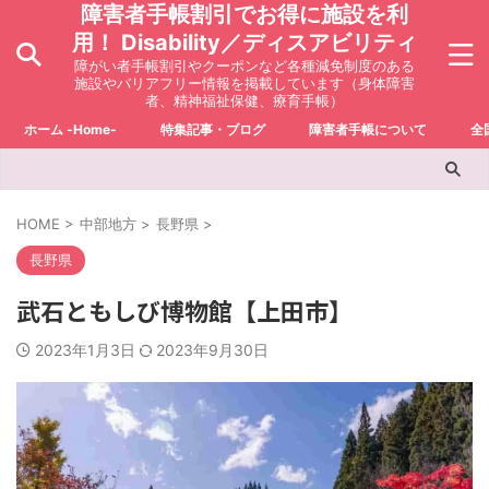
障害者手帳割引でお得に施設を利
用！ Disability／ディスアビリティ
障がい者手帳割引やクーポンなど各種減免制度のある
施設やバリアフリー情報を掲載しています（身体障害
者、精神福祉保健、療育手帳）
ホーム -Home-
特集記事・ブログ
障害者手帳について
全
HOME
>
中部地方
>
長野県
>
長野県
武石ともしび博物館【上田市】
2023年1月3日
2023年9月30日