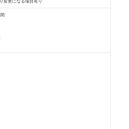
より変更になる場合有り
時間
業