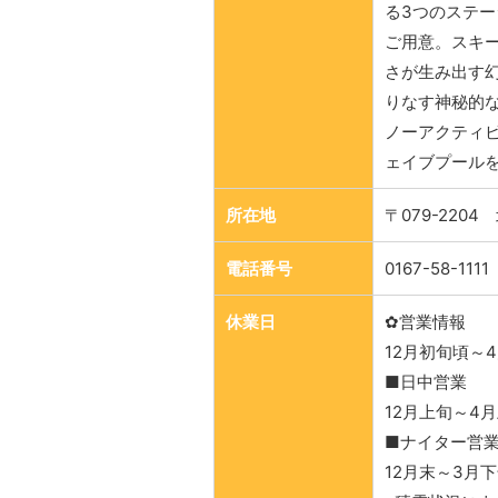
る3つのステ
ご用意。スキー
さが生み出す
りなす神秘的
ノーアクティビ
ェイブプール
所在地
〒079-220
電話番号
0167-58-1111
休業日
✿営業情報
12月初旬頃～
■日中営業
12月上旬～4
■ナイター営
12月末～3月