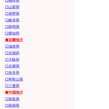
□福井県
□山梨県
□長野県
□岐阜県
□静岡県
□愛知県
■近畿地方
□滋賀県
□京都府
□大阪府
□兵庫県
□奈良県
□和歌山県
□三重県
■中国地方
□鳥取県
□島根県