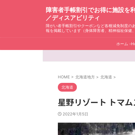
障害者手帳割引でお得に施設を利用！ D
／ディスアビリティ
障がい者手帳割引やクーポンなど各種減免制度の
報を掲載しています（身体障害者、精神福祉保健
ホーム -H
HOME
>
北海道地方
>
北海道
>
北海道
星野リゾート トマム
2022年1月5日