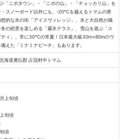
ージ「ニポタウン」・「ニポの山」・「チョッカリ山」を
・スノーボード以外にも、‐20℃を越えるトマムの寒
幻想的な氷の街「アイスヴィレッジ」、氷と大自然が織
な冬の絶景を楽しめる「霧氷テラス」、雪山を遊ぶ「ス
ティ」、常に30℃の常夏！日本最大級30m×80mのウ
を備えた「ミナミナビーチ」もあります。
4 北海道勇払郡 占冠村中トマム
4月上旬頃
月上旬頃
業
下旬頃