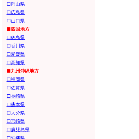
□岡山県
□広島県
□山口県
■四国地方
□徳島県
□香川県
□愛媛県
□高知県
■九州沖縄地方
□福岡県
□佐賀県
□長崎県
□熊本県
□大分県
□宮崎県
□鹿児島県
□沖縄県