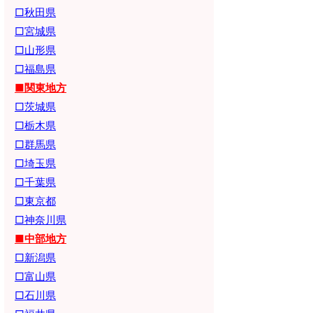
□秋田県
□宮城県
□山形県
□福島県
■関東地方
□茨城県
□栃木県
□群馬県
□埼玉県
□千葉県
□東京都
□神奈川県
■中部地方
□新潟県
□富山県
□石川県