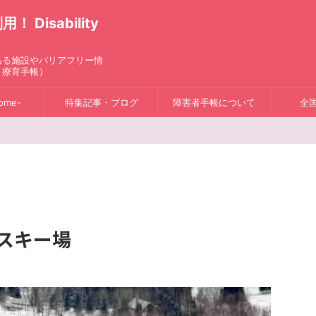
isability
ある施設やバリアフリー情
、療育手帳）
ome-
特集記事・ブログ
障害者手帳について
全
スキー場