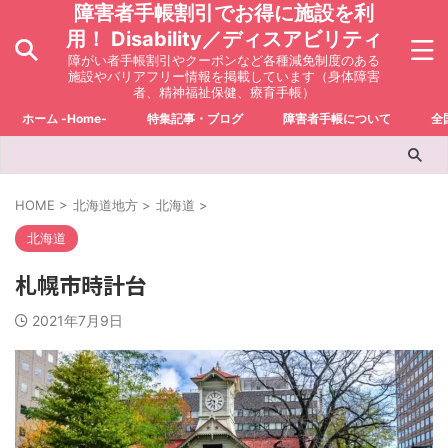
障害者手帳割引でお得に施設を利
用！ Disability／ディスアビリティ
障がい者手帳割引やクーポンなど各種減免制度のある
施設やバリアフリー情報を掲載しています（身体障害
者、精神福祉保健、療育手帳）
ホーム -Home-
特集記事・ブログ
障害者手帳について
全
HOME
>
北海道地方
>
北海道
>
北海道
札幌市時計台
2021年7月9日