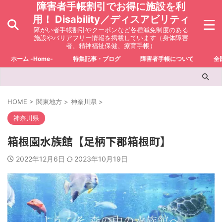
障害者手帳割引でお得に施設を利
用！ Disability／ディスアビリティ
障がい者手帳割引やクーポンなど各種減免制度のある
施設やバリアフリー情報を掲載しています（身体障害
者、精神福祉保健、療育手帳）
ホーム -Home-
特集記事・ブログ
障害者手帳について
全
HOME
>
関東地方
>
神奈川県
>
神奈川県
箱根園水族館【足柄下郡箱根町】
2022年12月6日
2023年10月19日