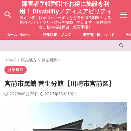
障害者手帳割引でお得に施設を利
用！ Disability／ディスアビリティ
障がい者手帳割引やクーポンなど各種減免制度のある
施設やバリアフリー情報を掲載しています（身体障害
者、精神福祉保健、療育手帳）
ホーム -Home-
特集記事・ブログ
障害者手帳について
全
HOME
>
関東地方
>
神奈川県
>
神奈川県
宮前市民館 菅生分館【川崎市宮前区】
2022年9月25日
2023年10月19日