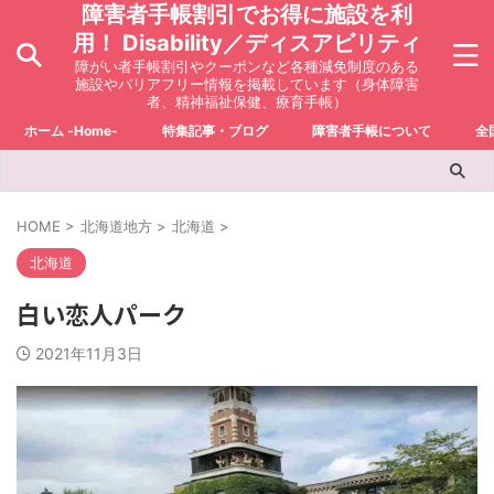
障害者手帳割引でお得に施設を利
用！ Disability／ディスアビリティ
障がい者手帳割引やクーポンなど各種減免制度のある
施設やバリアフリー情報を掲載しています（身体障害
者、精神福祉保健、療育手帳）
ホーム -Home-
特集記事・ブログ
障害者手帳について
全
HOME
>
北海道地方
>
北海道
>
北海道
白い恋人パーク
2021年11月3日