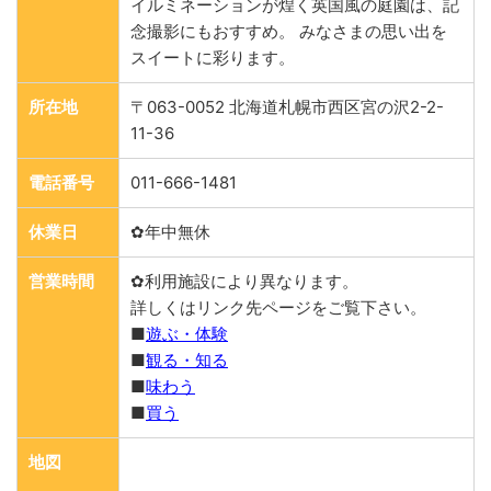
イルミネーションが煌く英国風の庭園は、記
念撮影にもおすすめ。 みなさまの思い出を
スイートに彩ります。
所在地
〒063-0052 北海道札幌市西区宮の沢2-2-
11-36
電話番号
011-666-1481
休業日
✿年中無休
営業時間
✿利用施設により異なります。
詳しくはリンク先ページをご覧下さい。
■
遊ぶ・体験
■
観る・知る
■
味わう
■
買う
地図