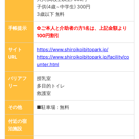
子供(4歳～中学生) 300円
3歳以下 無料
手帳提示
✿ご本人と介助者の方1名は、上記金額より
100円割引
サイト
https://www.shiroikoibitopark.jp/
URL
https://www.shiroikoibitopark.jp/facility/co
unter.html
バリアフ
授乳室
リー
多目的トイレ
救護室
その他
■駐車場：無料
付近の宿
泊施設