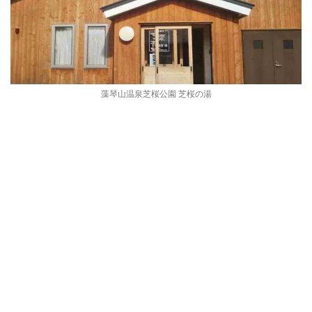
藻琴山温泉芝桜公園 芝桜の湯