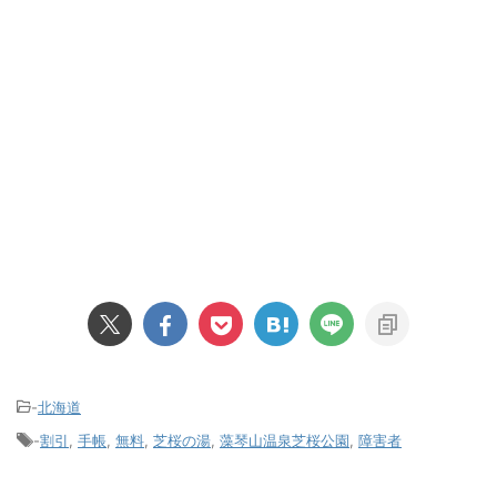
-
北海道
-
割引
,
手帳
,
無料
,
芝桜の湯
,
藻琴山温泉芝桜公園
,
障害者