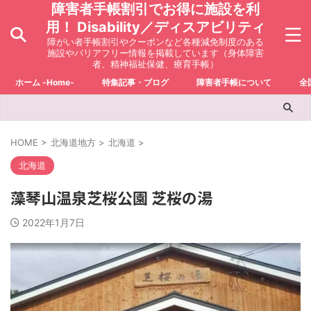
障害者手帳割引でお得に施設を利
用！ Disability／ディスアビリティ
障がい者手帳割引やクーポンなど各種減免制度のある
施設やバリアフリー情報を掲載しています（身体障害
者、精神福祉保健、療育手帳）
ホーム -Home-
特集記事・ブログ
障害者手帳について
全
HOME
>
北海道地方
>
北海道
>
北海道
藻琴山温泉芝桜公園 芝桜の湯
2022年1月7日