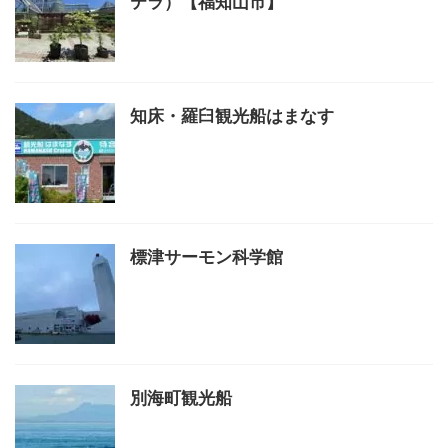
テラ）【福知山市】
知床・羅臼観光船はまなす
標津サーモン科学館
別海町観光船