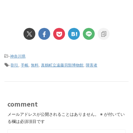
-
神奈川県
-
割引
,
手帳
,
無料
,
真鶴町立遠藤貝類博物館
,
障害者
comment
メールアドレスが公開されることはありません。
※
が付いてい
る欄は必須項目です