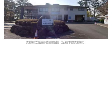
真鶴町立遠藤貝類博物館【足柄下郡真鶴町】