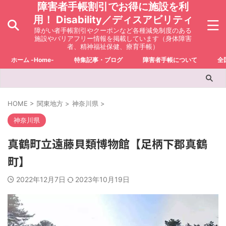
障害者手帳割引でお得に施設を利
用！ Disability／ディスアビリティ
障がい者手帳割引やクーポンなど各種減免制度のある
施設やバリアフリー情報を掲載しています（身体障害
者、精神福祉保健、療育手帳）
ホーム -Home-
特集記事・ブログ
障害者手帳について
全
HOME
>
関東地方
>
神奈川県
>
神奈川県
真鶴町立遠藤貝類博物館【足柄下郡真鶴
町】
2022年12月7日
2023年10月19日