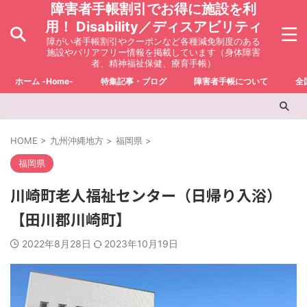
障害者手帳割引でお得に施設を利
用！ Disability／ディスアビリティ
障がい者手帳割引やクーポンなど各種減免制度のある
施設やバリアフリー情報を掲載しています（身体障害
者、精神福祉保健、療育手帳）
ホーム -Home-
特集記事・ブログ
障害者手帳について
全
HOME
>
九州沖縄地方
>
福岡県
>
福岡県
川崎町老人福祉センター（日帰り入浴）
【田川郡川崎町】
2022年8月28日
2023年10月19日