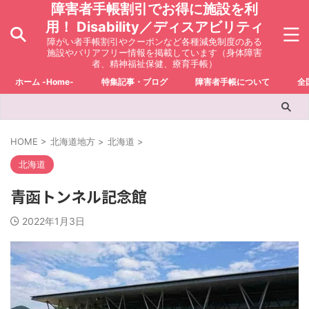
障害者手帳割引でお得に施設を利
用！ Disability／ディスアビリティ
障がい者手帳割引やクーポンなど各種減免制度のある
施設やバリアフリー情報を掲載しています（身体障害
者、精神福祉保健、療育手帳）
ホーム -Home-
特集記事・ブログ
障害者手帳について
全
HOME
>
北海道地方
>
北海道
>
北海道
青函トンネル記念館
2022年1月3日