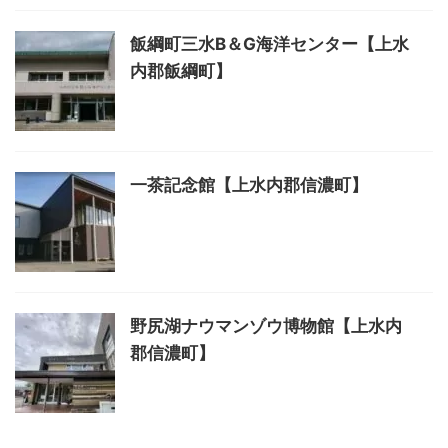
飯綱町三水B＆G海洋センター【上水
内郡飯綱町】
一茶記念館【上水内郡信濃町】
野尻湖ナウマンゾウ博物館【上水内
郡信濃町】