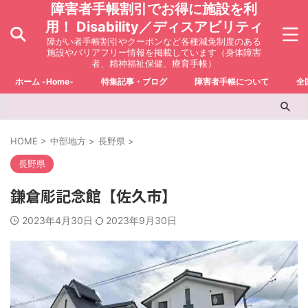
障害者手帳割引でお得に施設を利
用！ Disability／ディスアビリティ
障がい者手帳割引やクーポンなど各種減免制度のある
施設やバリアフリー情報を掲載しています（身体障害
者、精神福祉保健、療育手帳）
ホーム -Home-
特集記事・ブログ
障害者手帳について
全
HOME
>
中部地方
>
長野県
>
長野県
鎌倉彫記念館【佐久市】
2023年4月30日
2023年9月30日