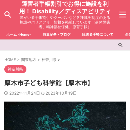
障害者手帳割引でお得に施設を利
用！ Disability／ディスアビリティ
障がい者手帳割引やクーポンなど各種減免制度のある
施設やバリアフリー情報を掲載しています（身体障害
者、精神福祉保健、療育手帳）
ホーム -Home-
特集記事・ブログ
障害者手帳について
全
HOME
>
関東地方
>
神奈川県
>
神奈川県
厚木市子ども科学館【厚木市】
2022年11月24日
2023年10月19日