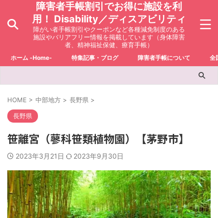
障害者手帳割引でお得に施設を利
用！ Disability／ディスアビリティ
障がい者手帳割引やクーポンなど各種減免制度のある
施設やバリアフリー情報を掲載しています（身体障害
者、精神福祉保健、療育手帳）
ホーム -Home-
特集記事・ブログ
障害者手帳について
全
HOME
>
中部地方
>
長野県
>
長野県
笹離宮（蓼科笹類植物園）【茅野市】
2023年3月21日
2023年9月30日