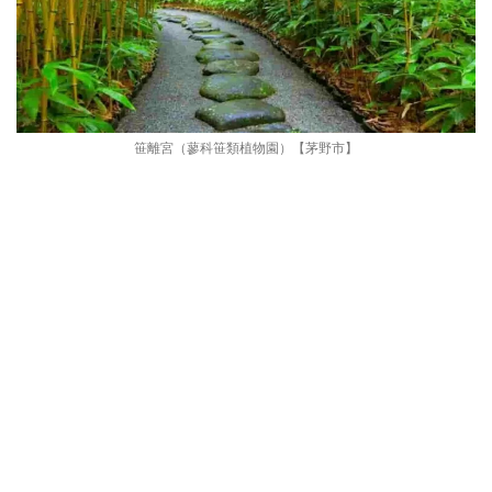
笹離宮（蓼科笹類植物園）【茅野市】