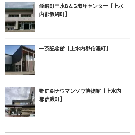
飯綱町三水B＆G海洋センター【上水
内郡飯綱町】
一茶記念館【上水内郡信濃町】
野尻湖ナウマンゾウ博物館【上水内
郡信濃町】