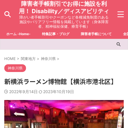
障害者手帳割引でお得に施設を利
用！ Disability／ディスアビリティ
障がい者手帳割引やクーポンなど各種減免制度のある
施設やバリアフリー情報を掲載しています（身体障害
者、精神福祉保健、療育手帳）
ホーム -Home-
特集記事・ブログ
障害者手帳について
全
HOME
>
関東地方
>
神奈川県
>
神奈川県
新横浜ラーメン博物館【横浜市港北区】
2022年9月14日
2023年10月19日