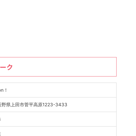
ビーク
on！
 長野県上田市菅平高原1223-3433
8
業