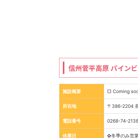
信州菅平高原 パイン
施設概要
□ Coming so
所在地
〒386-2204
電話番号
0268-74-213
休業日
✿冬季のみ営