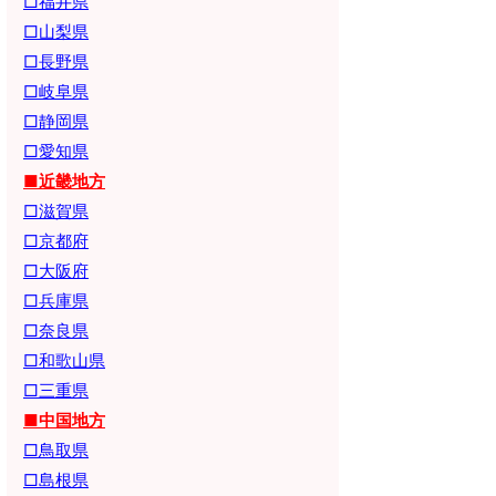
□福井県
□山梨県
□長野県
□岐阜県
□静岡県
□愛知県
■近畿地方
□滋賀県
□京都府
□大阪府
□兵庫県
□奈良県
□和歌山県
□三重県
■中国地方
□鳥取県
□島根県