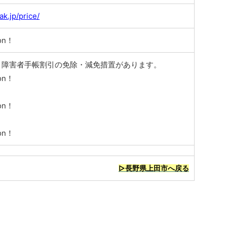
ak.jp/price/
on！
、障害者手帳割引の免除・減免措置があります。
on！
on！
on！
▷長野県上田市へ戻る