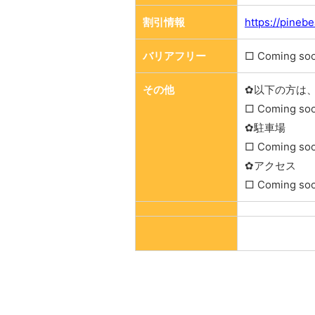
割引情報
https://pinebe
バリアフリー
□ Coming so
その他
✿以下の方は
□ Coming so
✿駐車場
□ Coming so
✿アクセス
□ Coming so