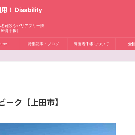
isability
ある施設やバリアフリー情
、療育手帳）
ome-
特集記事・ブログ
障害者手帳について
全
ンビーク【上田市】