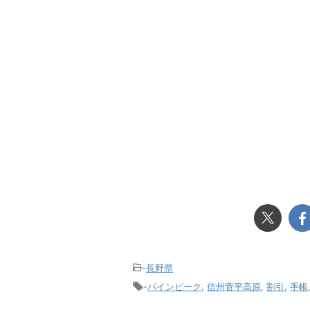
-
長野県
-
パインビーク
,
信州菅平高原
,
割引
,
手帳