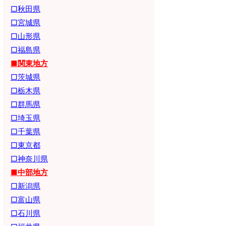
□秋田県
□宮城県
□山形県
□福島県
■関東地方
□茨城県
□栃木県
□群馬県
□埼玉県
□千葉県
□東京都
□神奈川県
■中部地方
□新潟県
□富山県
□石川県