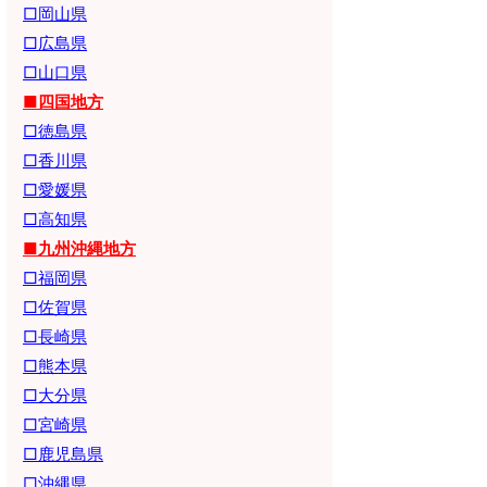
□岡山県
□広島県
□山口県
■四国地方
□徳島県
□香川県
□愛媛県
□高知県
■九州沖縄地方
□福岡県
□佐賀県
□長崎県
□熊本県
□大分県
□宮崎県
□鹿児島県
□沖縄県