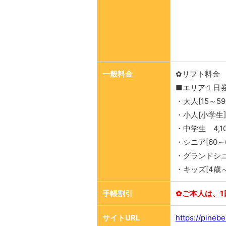
一般料金
✿リフト料金
■エリア１日
・大人[15～59
・小人[小学生]
・中学生 4,1
・シニア[60～6
・グランドシニア
・キッズ[4歳～
手帳割引
✿ご本人は、1
サイトURL
https://pinebe