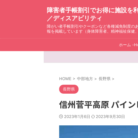
障害者手帳割引でお得に施設を利用！ D
／ディスアビリティ
障がい者手帳割引やクーポンなど各種減免制度の
報を掲載しています（身体障害者、精神福祉保健
ホーム -H
HOME
>
中部地方
>
長野県
>
長野県
信州菅平高原 パイ
2023年1月6日
2023年9月30日