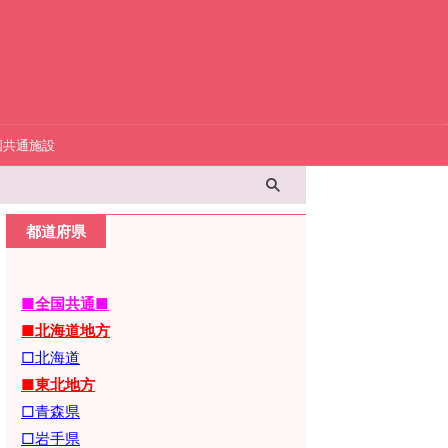
国共通施設
都道府県
■全国共通■
■北海道地方
□北海道
■東北地方
□青森県
□岩手県