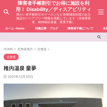
障害者手帳割引でお得に施設を利
用！ Disability／ディスアビリティ
障がい者手帳割引やクーポンなど各種減免制度のある
施設やバリアフリー情報を掲載しています（身体障害
者、精神福祉保健、療育手帳）
ホーム -Home-
特集記事・ブログ
障害者手帳について
全
HOME
>
北海道地方
>
北海道
>
北海道
稚内温泉 童夢
2021年12月30日